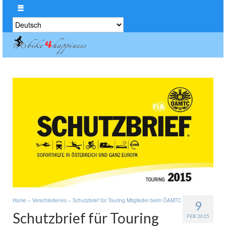
Sprache
auswählen
Home
»
Verschiedenes
»
Schutzbrief für Touring Mitglieder beim ÖAMTC
9
Schutzbrief für Touring
FEB 2015