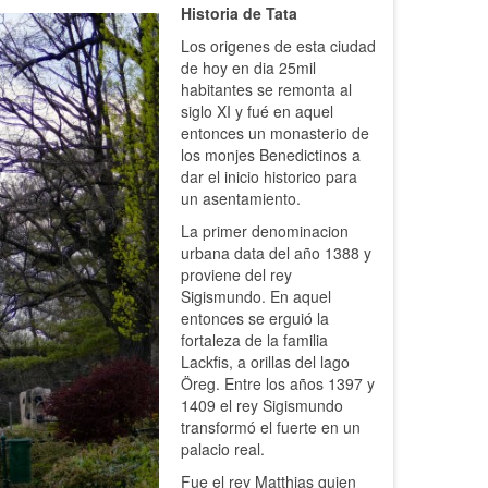
Historia de Tata
Los origenes de esta ciudad
de hoy en dia 25mil
habitantes se remonta al
siglo XI y fué en aquel
entonces un monasterio de
los monjes Benedictinos a
dar el inicio historico para
un asentamiento.
La primer denominacion
urbana data del año 1388 y
proviene del rey
Sigismundo. En aquel
entonces se erguió la
fortaleza de la familia
Lackfis, a orillas del lago
Öreg. Entre los años 1397 y
1409 el rey Sigismundo
transformó el fuerte en un
palacio real.
Fue el rey Matthias quien