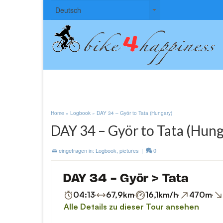
Sprache
Sprache
Deutsch
auswählen
auswählen
Home
»
Logbook
»
DAY 34 – Györ to Tata (Hungary)
DAY 34 – Györ to Tata (Hung
eingetragen in:
Logbook
,
pictures
|
0