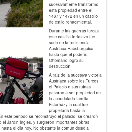
sucesivamente transformo
esta propiedad entre el
1467 y 1472 en un castillo
de estilo renacimiental.
Durante las guerras turcas
este castillo fortaleza fue
sede de la resistencia
Austriaca Habsburguica
hasta que el poderío
Ottomano logró su
destrucción.
A raiz de la sucesiva victoria
Austriaca sobre los Turcos
el Palacio o sus ruinas
pasaron a ser propiedad de
la acaudalada familia
Esterházy la cual fue
propietaria hasta la
En este periodo se reconstruyó el palacio, se crearon
l Jardin Inglés, y surgieron importantes obras
 hasta el día hoy. No obstante la común desidia