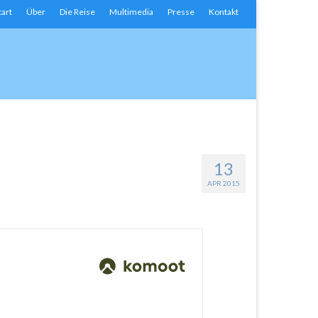
tart
Über
Die Reise
Multimedia
Presse
Kontakt
13
APR 2015