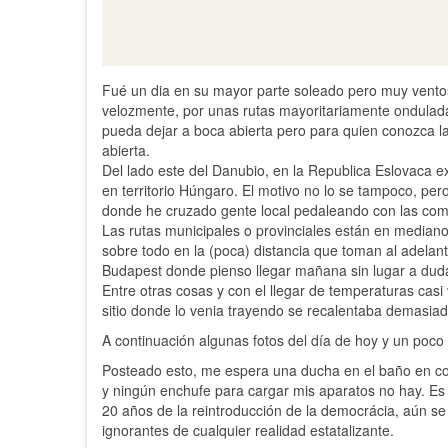
Fué un dia en su mayor parte soleado pero muy ventos
velozmente, por unas rutas mayoritariamente ondulada
pueda dejar a boca abierta pero para quien conozca la
abierta.
Del lado este del Danubio, en la Republica Eslovaca ex
en territorio Húngaro. El motivo no lo se tampoco, per
donde he cruzado gente local pedaleando con las comp
Las rutas municipales o provinciales están en mediano
sobre todo en la (poca) distancia que toman al adelan
Budapest donde pienso llegar mañana sin lugar a dud
Entre otras cosas y con el llegar de temperaturas cas
sitio donde lo venia trayendo se recalentaba demasiad
A continuación algunas fotos del día de hoy y un poco 
Posteado esto, me espera una ducha en el baño en com
y ningún enchufe para cargar mis aparatos no hay. Es s
20 años de la reintroducción de la democrácia, aún se
ignorantes de cualquier realidad estatalizante.