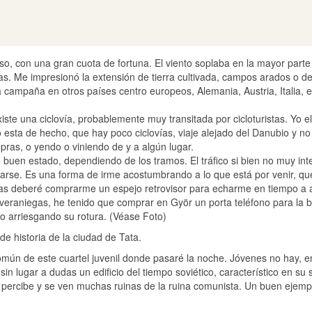
o, con una gran cuota de fortuna. El viento soplaba en la mayor parte
s. Me impresionó la extensión de tierra cultivada, campos arados o 
 campaña en otros países centro europeos, Alemania, Austria, Italia,
iste una ciclovía, probablemente muy transitada por cicloturistas. Yo e
o esta de hecho, que hay poco ciclovías, viaje alejado del Danubio y no
ras, o yendo o viniendo de y a algún lugar.
 buen estado, dependiendo de los tramos. El tráfico si bien no muy int
tarse. Es una forma de irme acostumbrando a lo que está por venir, qu
as deberé comprarme un espejo retrovisor para echarme en tiempo a a
i veraniegas, he tenido que comprar en Györ un porta teléfono para la 
o arriesgando su rotura. (Véase Foto)
de historia de la ciudad de Tata.
ún de este cuartel juvenil donde pasaré la noche. Jóvenes no hay, en
in lugar a dudas un edificio del tiempo soviético, característico en su
 percibe y se ven muchas ruinas de la ruina comunista. Un buen ejempl