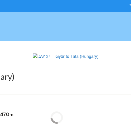
S
ary)