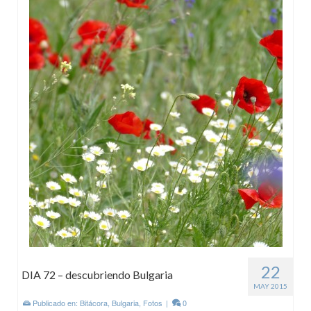
22
DIA 72 – descubriendo Bulgaria
MAY 2015
Publicado en:
Bitácora
,
Bulgaria
,
Fotos
|
0