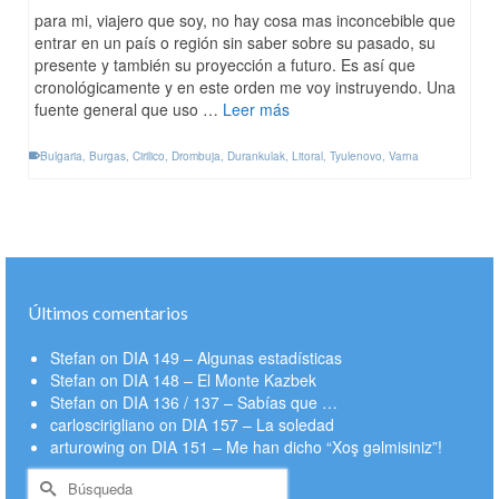
para mi, viajero que soy, no hay cosa mas inconcebible que
entrar en un país o región sin saber sobre su pasado, su
presente y también su proyección a futuro. Es así que
cronológicamente y en este orden me voy instruyendo. Una
fuente general que uso …
Leer más
Bulgaria
,
Burgas
,
Cirilico
,
Drombuja
,
Durankulak
,
Litoral
,
Tyulenovo
,
Varna
Últimos comentarios
Stefan
on
DIA 149 – Algunas estadísticas
Stefan
on
DIA 148 – El Monte Kazbek
Stefan
on
DIA 136 / 137 – Sabías que …
carloscirigliano
on
DIA 157 – La soledad
arturowing
on
DIA 151 – Me han dicho “Xoş gəlmisiniz”!
Buscar