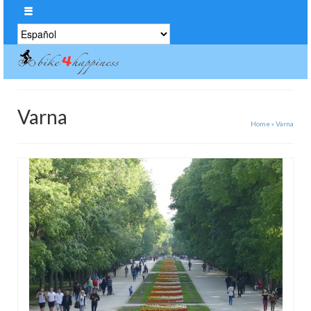
Elegir
un
idioma
Varna
Home
»
Varna