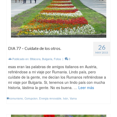
26
DIA 77 – Cuídate de los otros.
MAY 2015
Publicado en:
Bitácora
,
Bulgaria
,
Fotos
|
0
esas eran las palabras de amigos italianos en Austria,
refiriéndose a mi viaje por Rumania. Lindo país, pero
cuídate de la gente, me decían los Rumanos refiriéndose a
mi viaje por Bulgaria. Si, tenemos un lindo país con mucha
historia, lástima la gente. No es buena. …
Leer más
comunismo
,
Corrupcion
,
Energia renovable
,
Iván
,
Varna