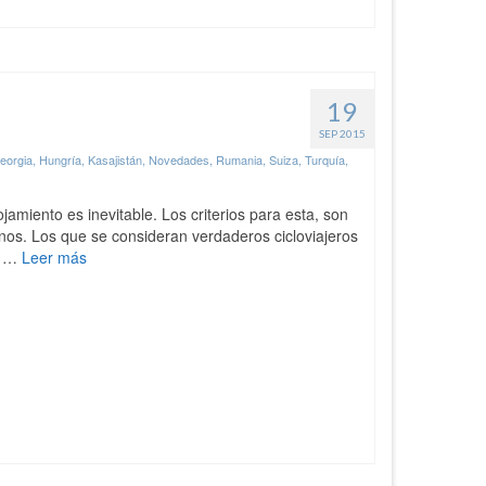
19
SEP 2015
eorgia
,
Hungría
,
Kasajistán
,
Novedades
,
Rumania
,
Suiza
,
Turquía
,
jamiento es inevitable. Los criterios para esta, son
tinos. Los que se consideran verdaderos cicloviajeros
 y …
Leer más