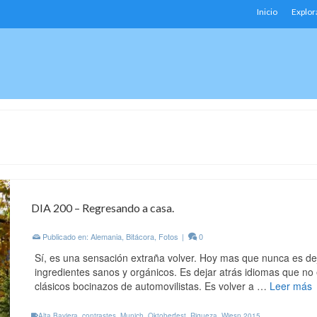
Inicio
Explor
DIA 200 – Regresando a casa.
Publicado en:
Alemania
,
Bitácora
,
Fotos
|
0
Sí, es una sensación extraña volver. Hoy mas que nunca es de
ingredientes sanos y orgánicos. Es dejar atrás idiomas que no
clásicos bocinazos de automovilistas. Es volver a …
Leer más
Alta Baviera
,
contrastes
,
Munich
,
Oktoberfest
,
Riqueza
,
Wiesn 2015