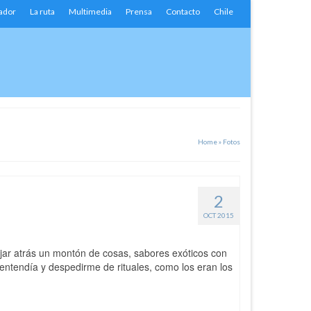
ador
La ruta
Multimedia
Prensa
Contacto
Chile
Home
»
Fotos
2
OCT 2015
jar atrás un montón de cosas, sabores exóticos con
 entendía y despedirme de rituales, como los eran los