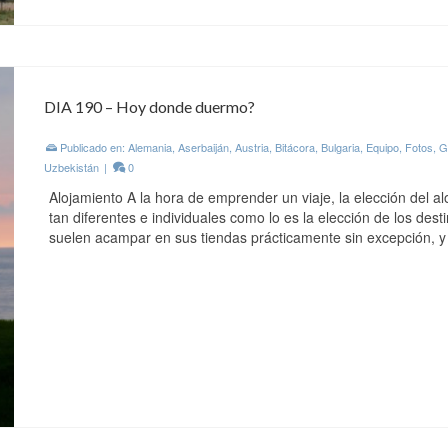
DIA 190 – Hoy donde duermo?
Publicado en:
Alemania
,
Aserbaiján
,
Austria
,
Bitácora
,
Bulgaria
,
Equipo
,
Fotos
,
G
Uzbekistán
|
0
Alojamiento A la hora de emprender un viaje, la elección del alo
tan diferentes e individuales como lo es la elección de los des
suelen acampar en sus tiendas prácticamente sin excepción,