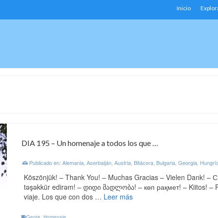
Inicio
Explor
DIA 195 – Un homenaje a todos los que …
Publicado en:
Alemania
,
Aserbaiján
,
Austria
,
Bitácora
,
Bulgaria
,
Georgia
,
Hungrí
Köszönjük! – Thank You! – Muchas Gracias – Vielen Dank! – 
təşəkkür edirəm! – დიდი მადლობა! – көп рақмет! – Kiitos! – 
viaje. Los que con dos …
Leer más
Gente
,
Homenaje