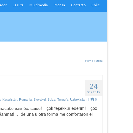
ador
La ruta
Multimedia
Prensa
Contacto
Chile
Home
»
Suiza
24
SEP 2015
a
,
Kasajistán
,
Rumania
,
Slovakei
,
Suiza
,
Turquía
,
Uzbekistán
|
0
Спасибо вам большое! – çok teşekkür ederim! – çox
Rahmat! … de una u otra forma me confortaron el