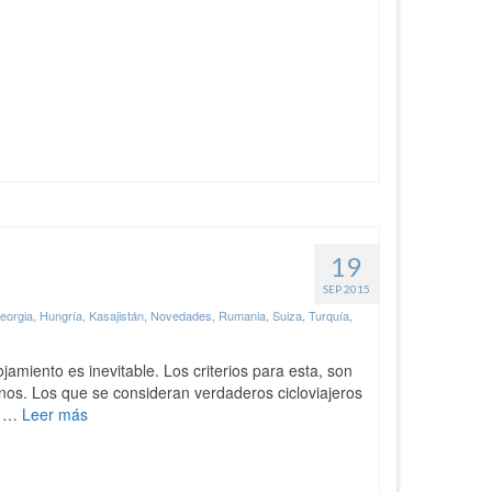
19
SEP 2015
eorgia
,
Hungría
,
Kasajistán
,
Novedades
,
Rumania
,
Suiza
,
Turquía
,
jamiento es inevitable. Los criterios para esta, son
tinos. Los que se consideran verdaderos cicloviajeros
 y …
Leer más