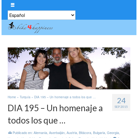
Elegir
un
idioma
Home
»
Turquía
»
DIA 195 – Un homenaje a todos los que …
24
DIA 195 – Un homenaje a
SEP 2015
todos los que …
Publicado en:
Alemania
,
Aserbaiján
,
Austria
,
Bitácora
,
Bulgaria
,
Georgia
,