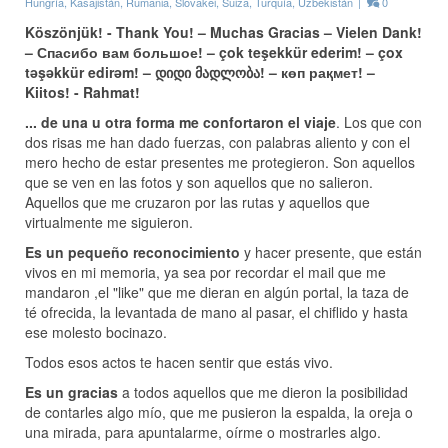
Hungría
,
Kasajistán
,
Rumania
,
Slovakei
,
Suiza
,
Turquía
,
Uzbekistán
|
0
Köszönjük! - Thank You! – Muchas Gracias – Vielen Dank!
– Спасибо вам большое! – çok teşekkür ederim! – çox
təşəkkür edirəm! – დიდი მადლობა! – көп рақмет! –
Kiitos! - Rahmat!
... de una u otra forma me confortaron el viaje
. Los que con
dos risas me han dado fuerzas, con palabras aliento y con el
mero hecho de estar presentes me protegieron. Son aquellos
que se ven en las fotos y son aquellos que no salieron.
Aquellos que me cruzaron por las rutas y aquellos que
virtualmente me siguieron.
Es un pequeño reconocimiento
y hacer presente, que están
vivos en mi memoria, ya sea por recordar el mail que me
mandaron ,el "like" que me dieran en algún portal, la taza de
té ofrecida, la levantada de mano al pasar, el chiflido y hasta
ese molesto bocinazo.
Todos esos actos te hacen sentir que estás vivo.
Es un gracias
a todos aquellos que me dieron la posibilidad
de contarles algo mío, que me pusieron la espalda, la oreja o
una mirada, para apuntalarme, oírme o mostrarles algo.