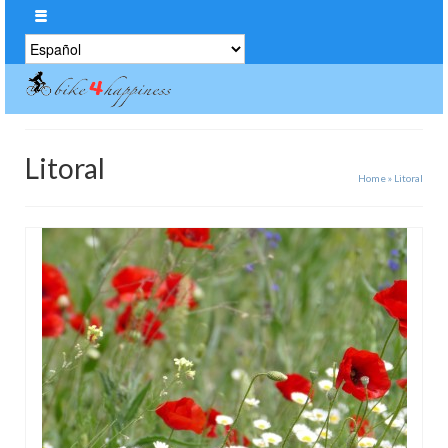
Elegir
un
idioma
Litoral
Home
»
Litoral