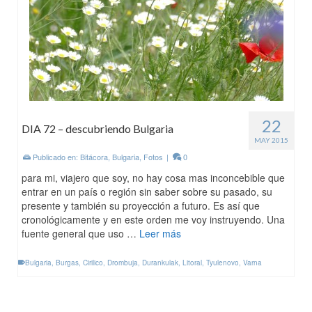
22
DIA 72 – descubriendo Bulgaria
MAY 2015
Publicado en:
Bitácora
,
Bulgaria
,
Fotos
|
0
para mi, viajero que soy, no hay cosa mas inconcebible que
entrar en un país o región sin saber sobre su pasado, su
presente y también su proyección a futuro. Es así que
cronológicamente y en este orden me voy instruyendo. Una
fuente general que uso …
Leer más
Bulgaria
,
Burgas
,
Cirilico
,
Drombuja
,
Durankulak
,
Litoral
,
Tyulenovo
,
Varna