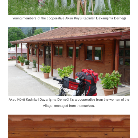
Young members of the cooperative Aksu Köyü Kadinlari Dayanişma Derneği
Aksu Köyü Kadinlari Dayanişma Derneği it’s a cooperative from the woman of the
village, managed from themselves.