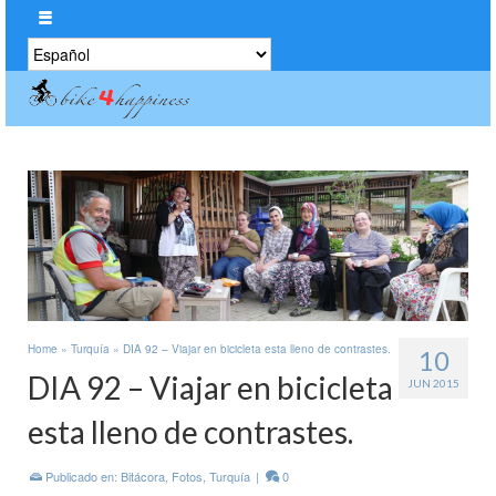
Elegir
un
idioma
Home
»
Turquía
»
DIA 92 – Viajar en bicicleta esta lleno de contrastes.
10
DIA 92 – Viajar en bicicleta
JUN 2015
esta lleno de contrastes.
Publicado en:
Bitácora
,
Fotos
,
Turquía
|
0