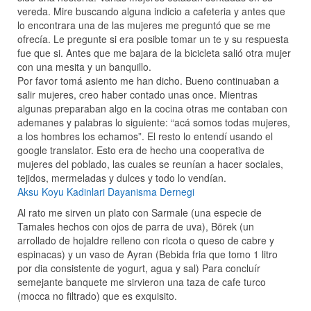
vereda. Mire buscando alguna indicio a cafeteria y antes que
lo encontrara una de las mujeres me preguntó que se me
ofrecía. Le pregunte si era posible tomar un te y su respuesta
fue que si. Antes que me bajara de la bicicleta salió otra mujer
con una mesita y un banquillo.
Por favor tomá asiento me han dicho. Bueno continuaban a
salir mujeres, creo haber contado unas once. Mientras
algunas preparaban algo en la cocina otras me contaban con
ademanes y palabras lo siguiente: “acá somos todas mujeres,
a los hombres los echamos”. El resto lo entendí usando el
google translator. Esto era de hecho una cooperativa de
mujeres del poblado, las cuales se reunían a hacer sociales,
tejidos, mermeladas y dulces y todo lo vendían.
Aksu Koyu Kadinlari Dayanisma Dernegi
Al rato me sirven un plato con Sarmale (una especie de
Tamales hechos con ojos de parra de uva), Börek (un
arrollado de hojaldre relleno con ricota o queso de cabre y
espinacas) y un vaso de Ayran (Bebida fria que tomo 1 litro
por dia consistente de yogurt, agua y sal) Para concluír
semejante banquete me sirvieron una taza de cafe turco
(mocca no filtrado) que es exquisito.