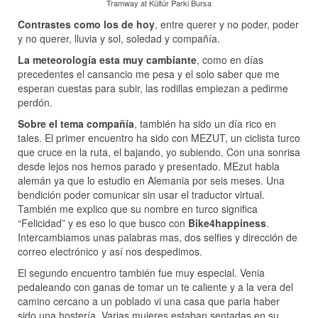
Tramway at Kültür Parki Bursa
Contrastes como los de hoy
, entre querer y no poder, poder
y no querer, lluvia y sol, soledad y compañía.
La meteorología esta muy cambiante
, como en días
precedentes el cansancio me pesa y el solo saber que me
esperan cuestas para subir, las rodillas empiezan a pedirme
perdón.
Sobre el tema compañía
, también ha sido un día rico en
tales. El primer encuentro ha sido con MEZUT, un ciclista turco
que cruce en la ruta, el bajando, yo subiendo. Con una sonrisa
desde lejos nos hemos parado y presentado. MEzut habla
alemán ya que lo estudio en Alemania por seis meses. Una
bendición poder comunicar sin usar el traductor virtual.
También me explico que su nombre en turco significa
“Felicidad” y es eso lo que busco con
Bike4happiness
.
Intercambiamos unas palabras mas, dos selfies y dirección de
correo electrónico y así nos despedimos.
El segundo encuentro también fue muy especial. Venia
pedaleando con ganas de tomar un te caliente y a la vera del
camino cercano a un poblado vi una casa que paria haber
sido una hostería. Varias mujeres estaban sentadas en su