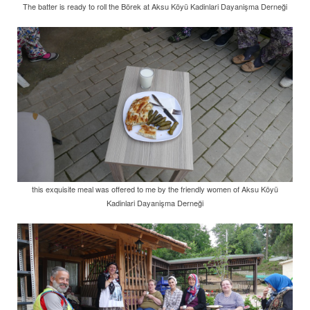
The batter is ready to roll the Börek at Aksu Köyü Kadinlari Dayanişma Derneği
this exquisite meal was offered to me by the friendly women of Aksu Köyü
Kadinlari Dayanişma Derneği