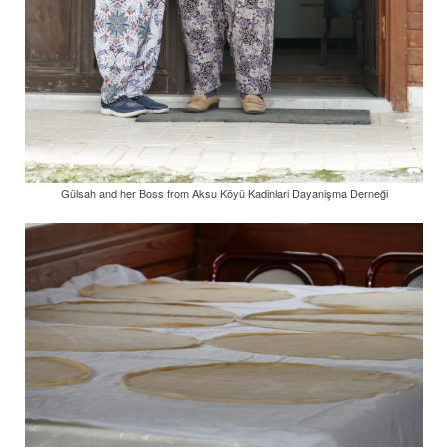
Gülsah and her Boss from Aksu Köyü Kadinlari Dayanişma Derneği