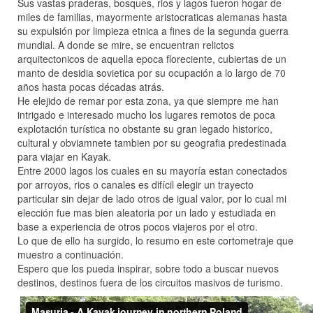
Sus vastas praderas, bosques, rios y lagos fueron hogar de
miles de familias, mayormente aristocraticas alemanas hasta
su expulsión por limpieza etnica a fines de la segunda guerra
mundial. A donde se mire, se encuentran relictos
arquitectonicos de aquella epoca floreciente, cubiertas de un
manto de desidia sovietica por su ocupación a lo largo de 70
años hasta pocas décadas atrás.
He elejido de remar por esta zona, ya que siempre me han
intrigado e interesado mucho los lugares remotos de poca
explotación turística no obstante su gran legado historico,
cultural y obviamnete tambien por su geografia predestinada
para viajar en Kayak.
Entre 2000 lagos los cuales en su mayoría estan conectados
por arroyos, rios o canales es difícil elegir un trayecto
particular sin dejar de lado otros de igual valor, por lo cual mi
elección fue mas bien aleatoria por un lado y estudiada en
base a experiencia de otros pocos viajeros por el otro.
Lo que de ello ha surgido, lo resumo en este cortometraje que
muestro a continuación.
Espero que los pueda inspirar, sobre todo a buscar nuevos
destinos, destinos fuera de los circuitos masivos de turismo.