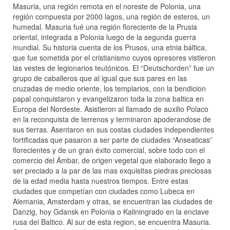
Masuria, una región remota en el noreste de Polonia, una
región compuesta por 2000 lagos, una región de esteros, un
humedal. Masuria fué una región floreciente de la Prusia
oriental, integrada a Polonia luego de la segunda guerra
mundial. Su historia cuenta de los Prusos, una etnia báltica,
que fue sometida por el cristianismo cuyos opresores vistieron
las vestes de legionarios teutónicos. El “Deutschorden” fue un
grupo de caballeros que al igual que sus pares en las
cruzadas de medio oriente, los templarios, con la bendicion
papal conquistaron y evangelizaron toda la zona baltica en
Europa del Nordeste. Asistieron al llamado de auxilio Polaco
en la reconquista de terrenos y terminaron apoderandose de
sus tierras. Asentaron en sus costas ciudades independientes
fortificadas que pasaron a ser parte de ciudades “Anseaticas”
florecientes y de un gran éxito comercial, sobre todo con el
comercio del Ámbar, de origen vegetal que elaborado llego a
ser preciado a la par de las mas exquisitas piedras preciosas
de la edad media hasta nuestros tiempos. Entre estas
ciudades que competían con ciudades como Lubeca en
Alemania, Amsterdam y otras, se encuentran las ciudades de
Danzig, hoy Gdansk en Polonia o Kaliningrado en la enclave
rusa del Baltico. Al sur de esta region, se encuentra Masuria.