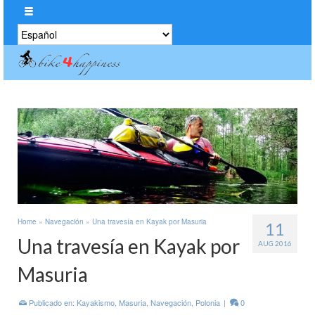
Elegir
un
idioma
Home
»
Navegación
»
Una travesía en Kayak por Masuria
11
Una travesía en Kayak por
AUG 2016
Masuria
Publicado en:
Kayakismo
,
Masuria
,
Navegación
,
Polonia
|
0