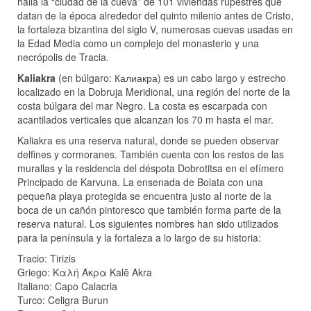
halla la “ciudad de la cueva” de 101 viviendas rupestres que
datan de la época alrededor del quinto milenio antes de Cristo,
la fortaleza bizantina del siglo V, numerosas cuevas usadas en
la Edad Media como un complejo del monasterio y una
necrópolis de Tracia.
Kaliakra
(en búlgaro: Калиакра) es un cabo largo y estrecho
localizado en la Dobruja Meridional, una región del norte de la
costa búlgara del mar Negro. La costa es escarpada con
acantilados verticales que alcanzan los 70 m hasta el mar.
Kaliakra es una reserva natural, donde se pueden observar
delfines y cormoranes. También cuenta con los restos de las
murallas y la residencia del déspota Dobrotitsa en el efímero
Principado de Karvuna. La ensenada de Bolata con una
pequeña playa protegida se encuentra justo al norte de la
boca de un cañón pintoresco que también forma parte de la
reserva natural. Los siguientes nombres han sido utilizados
para la península y la fortaleza a lo largo de su historia:
Tracio: Tirizis
Griego: Καλή Άκρα Kalē Akra
Italiano: Capo Calacria
Turco: Celigra Burun