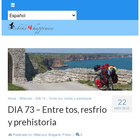
Elegir
un
idioma
Home
»
Bitácora
»
DIA 73 – Entre tos, resfrio y prehistoria
22
DIA 73 – Entre tos, resfrio
MAY 2015
y prehistoria
Publicado en:
Bitácora
,
Bulgaria
,
Fotos
|
0