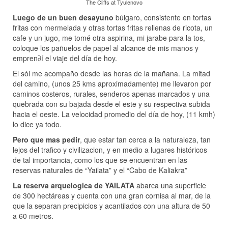
The Cliffs at Tyulenovo
Luego de un buen desayuno
búlgaro, consistente en tortas
fritas con mermelada y otras tortas fritas rellenas de ricota, un
cafe y un jugo, me tomé otra aspirina, mi jarabe para la tos,
coloque los pañuelos de papel al alcance de mis manos y
empren∂í el viaje del día de hoy.
El sól me acompaño desde las horas de la mañana. La mitad
del camino, (unos 25 kms aproximadamente) me llevaron por
caminos costeros, rurales, senderos apenas marcados y una
quebrada con su bajada desde el este y su respectiva subida
hacia el oeste. La velocidad promedio del día de hoy, (11 kmh)
lo dice ya todo.
Pero que mas pedir
, que estar tan cerca a la naturaleza, tan
lejos del trafico y civilizacion, y en medio a lugares históricos
de tal importancia, como los que se encuentran en las
reservas naturales de “Yailata” y el “Cabo de Kaliakra”
La reserva arquelogica de YAILATA
abarca una superficie
de 300 hectáreas y cuenta con una gran cornisa al mar, de la
que la separan precipicios y acantilados con una altura de 50
a 60 metros.