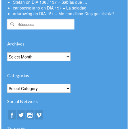
Stefan
on
DIA 136 / 137 – Sabías que …
carloscirigliano
on
DIA 157 – La soledad
arturowing
on
DIA 151 – Me han dicho “Xoş gəlmisiniz”!
Buscar
por:
Archives
Archives
Categorias
Categorias
Social Network
Tu ayuda