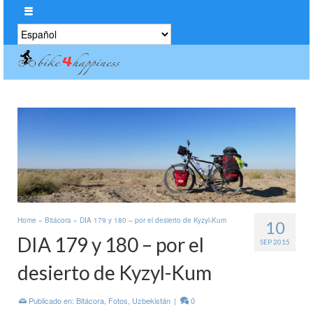
Elegir
un
idioma
Home
»
Bitácora
»
DIA 179 y 180 – por el desierto de Kyzyl-Kum
10
DIA 179 y 180 – por el
SEP 2015
desierto de Kyzyl-Kum
Publicado en:
Bitácora
,
Fotos
,
Uzbekistán
|
0