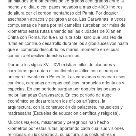
amplitudes termométricas de 75 grados centígrados entre la
noche y el día, o con pasos nevados a mas de 4000 metros
de altura por el cordón montañoso del Pamir. Por doquier
asechaban atracos y peligros varios. Las Caravanas, a veces
compuestas de hasta por mil camellos surcaban por miles de
kilómetros estas rutas uniendo así las ciudades de Xi’an en
China con Roma. No fue una ruta sola, sino que una red de
rutas en continuo desarrollo durante los siglos sucesivos hasta
que el comercio descubrió los mares, momento en el cual
comenzó el declive de estos caminos.
Durante los siglos XV – XVI existían miles de ciudades y
carreteras que unían el continente asiático con el europeo
uniendo Levante con Ponente. Las caravanas surcaban esos
caminos, cargadas de ropas exóticas, productos orientales y
especias. En ese período surgían por doquier las postas o
mejor llamadas Caravasares. En ese período de auge
económico se desarrollaron los oficios artísticos, la
arquitectura, con la construcción de palacetes, mausoleos y
madrassahs (Escuelas de educación científica y religiosa).
Muchos viajeros, misioneros y peregrinos han hecho
kilómetros por estas rutas, aportando cada cual sus visiones
religiosas, su idiosincracia, su cultura, sus costumbres e