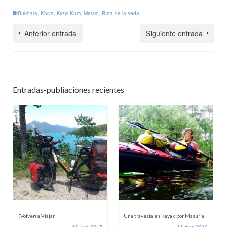
Bukhara
,
Khiva
,
Kyzyl Kum
,
Mersin
,
Ruta de la seda
Anterior entrada
Siguiente entrada
Entradas-publiaciones recientes
(Volver) a Viajar
Una travesía en Kayak por Masuria