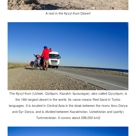
A rest in the Kyzyl Kum Desert
The Kyzyl Kum (Uzbek: Qizilqum, Kazakh: Қызылқұм), also called Qyzylqum, is
the 16th largest desert in the world. Its name means Red Sand in Turkic
languages. It is located in Central Asia in the doab between the rivers Amu Darya
and Syr Darya, and is divided between Kazakhstan, Uzbekistan and (partly)
Turkmenistan. It covers about 298,000 km2