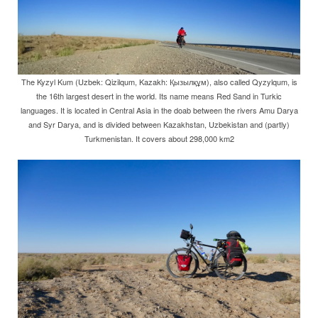
The Kyzyl Kum (Uzbek: Qizilqum, Kazakh: Қызылқұм), also called Qyzylqum, is
the 16th largest desert in the world. Its name means Red Sand in Turkic
languages. It is located in Central Asia in the doab between the rivers Amu Darya
and Syr Darya, and is divided between Kazakhstan, Uzbekistan and (partly)
Turkmenistan. It covers about 298,000 km2