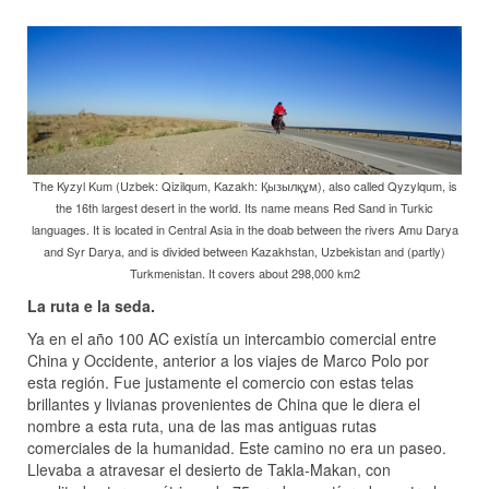
The Kyzyl Kum (Uzbek: Qizilqum, Kazakh: Қызылқұм), also called Qyzylqum, is
the 16th largest desert in the world. Its name means Red Sand in Turkic
languages. It is located in Central Asia in the doab between the rivers Amu Darya
and Syr Darya, and is divided between Kazakhstan, Uzbekistan and (partly)
Turkmenistan. It covers about 298,000 km2
La ruta e la seda.
Ya en el año 100 AC existía un intercambio comercial entre
China y Occidente, anterior a los viajes de Marco Polo por
esta región. Fue justamente el comercio con estas telas
brillantes y livianas provenientes de China que le diera el
nombre a esta ruta, una de las mas antiguas rutas
comerciales de la humanidad. Este camino no era un paseo.
Llevaba a atravesar el desierto de Takla-Makan, con