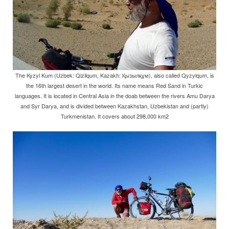
The Kyzyl Kum (Uzbek: Qizilqum, Kazakh: Қызылқұм), also called Qyzylqum, is
the 16th largest desert in the world. Its name means Red Sand in Turkic
languages. It is located in Central Asia in the doab between the rivers Amu Darya
and Syr Darya, and is divided between Kazakhstan, Uzbekistan and (partly)
Turkmenistan. It covers about 298,000 km2