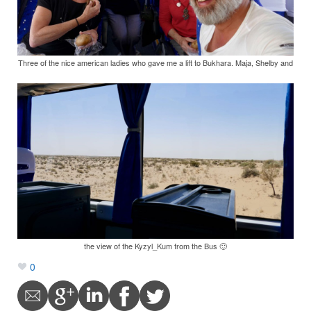
Three of the nice american ladies who gave me a lift to Bukhara. Maja, Shelby and
the view of the Kyzyl_Kum from the Bus 🙂
0