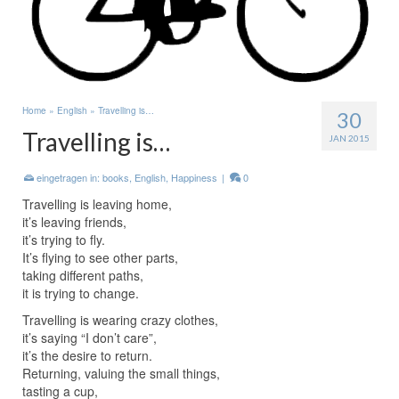
Home
»
English
»
Travelling is…
30
Travelling is…
JAN 2015
eingetragen in:
books
,
English
,
Happiness
|
0
Travelling is leaving home,
it’s leaving friends,
it’s trying to fly.
It’s flying to see other parts,
taking different paths,
it is trying to change.
Travelling is wearing crazy clothes,
it’s saying “I don’t care”,
it’s the desire to return.
Returning, valuing the small things,
tasting a cup,