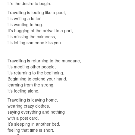
it´s the desire to begin.
Travelling is feeling like a poet,
it’s writing a letter,
it’s wanting to hug.
It’s hugging at the arrival to a port,
it’s missing the calmness,
it’s letting someone kiss you.
Travelling is returning to the mundane,
it’s meeting other people,
it’s returning to the beginning.
Beginning to extend your hand,
learning from the strong,
it’s feeling alone.
Travelling is leaving home,
wearing crazy clothes,
saying everything and nothing
with a post card.
It’s sleeping in another bed,
feeling that time is short,