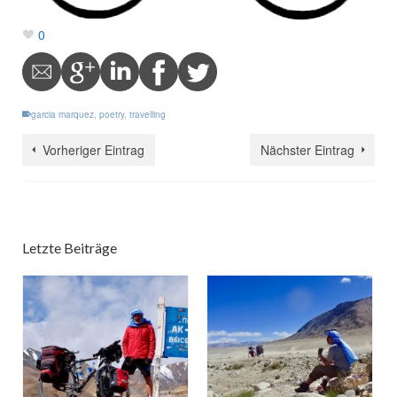
0
garcia marquez
,
poetry
,
travelling
Vorheriger Eintrag
Nächster Eintrag
Letzte Beiträge