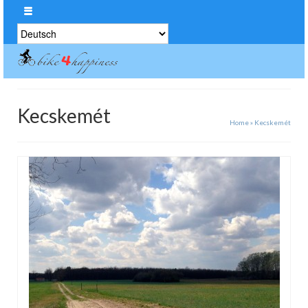
Sprache
auswählen
Kecskemét
Home
»
Kecskemét