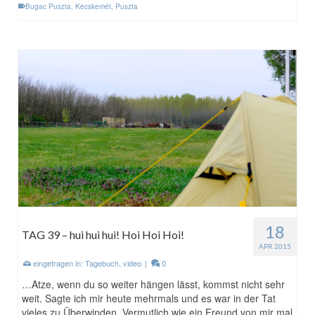
Bugac Puszta
,
Kecskemét
,
Puszta
18
TAG 39 – hui hui hui! Hoi Hoi Hoi!
APR 2015
eingetragen in:
Tagebuch
,
video
|
0
…Atze, wenn du so weiter hängen lässt, kommst nicht sehr
weit. Sagte ich mir heute mehrmals und es war in der Tat
vieles zu Überwinden. Vermutlich wie ein Freund von mir mal