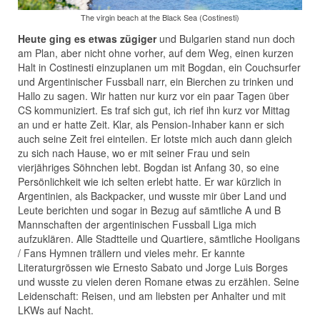
The virgin beach at the Black Sea (Costinesti)
Heute ging es etwas zügiger
und Bulgarien stand nun doch
am Plan, aber nicht ohne vorher, auf dem Weg, einen kurzen
Halt in Costinesti einzuplanen um mit Bogdan, ein Couchsurfer
und Argentinischer Fussball narr, ein Bierchen zu trinken und
Hallo zu sagen. Wir hatten nur kurz vor ein paar Tagen über
CS kommuniziert. Es traf sich gut, ich rief ihn kurz vor Mittag
an und er hatte Zeit. Klar, als Pension-Inhaber kann er sich
auch seine Zeit frei einteilen. Er lotste mich auch dann gleich
zu sich nach Hause, wo er mit seiner Frau und sein
vierjähriges Söhnchen lebt. Bogdan ist Anfang 30, so eine
Persönlichkeit wie ich selten erlebt hatte. Er war kürzlich in
Argentinien, als Backpacker, und wusste mir über Land und
Leute berichten und sogar in Bezug auf sämtliche A und B
Mannschaften der argentinischen Fussball Liga mich
aufzuklären. Alle Stadtteile und Quartiere, sämtliche Hooligans
/ Fans Hymnen trällern und vieles mehr. Er kannte
Literaturgrössen wie Ernesto Sabato und Jorge Luis Borges
und wusste zu vielen deren Romane etwas zu erzählen. Seine
Leidenschaft: Reisen, und am liebsten per Anhalter und mit
LKWs auf Nacht.