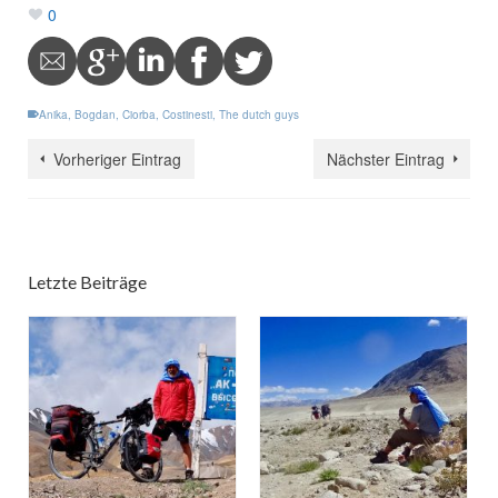
0
Anika
,
Bogdan
,
Ciorba
,
Costinesti
,
The dutch guys
Vorheriger Eintrag
Nächster Eintrag
Letzte Beiträge