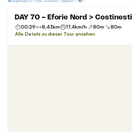
eingetragen in:
Fotos
,
Rumänien
,
Tagebuch
|
1