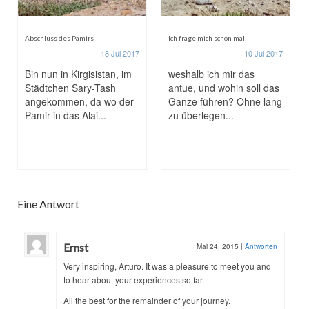
Abschluss des Pamirs
Ich frage mich schon mal
18 Jul 2017
10 Jul 2017
Bin nun in Kirgisistan, im
weshalb ich mir das
Städtchen Sary-Tash
antue, und wohin soll das
angekommen, da wo der
Ganze führen? Ohne lang
Pamir in das Alai...
zu überlegen...
Eine Antwort
Ernst
Mai 24, 2015
|
Antworten
Very inspiring, Arturo. It was a pleasure to meet you and
to hear about your experiences so far.
All the best for the remainder of your journey.