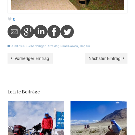
0
Rumänien
,
Siebenbürgen
,
Szekler
,
Transilvanien
,
Ungarn
Vorheriger Eintrag
Nächster Eintrag
Letzte Beiträge