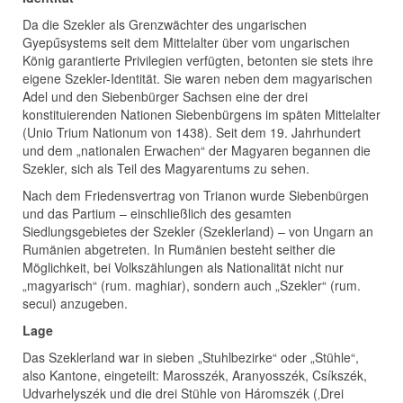
Da die Szekler als Grenzwächter des ungarischen
Gyepűsystems seit dem Mittelalter über vom ungarischen
König garantierte Privilegien verfügten, betonten sie stets ihre
eigene Szekler-Identität. Sie waren neben dem magyarischen
Adel und den Siebenbürger Sachsen eine der drei
konstituierenden Nationen Siebenbürgens im späten Mittelalter
(Unio Trium Nationum von 1438). Seit dem 19. Jahrhundert
und dem „nationalen Erwachen“ der Magyaren begannen die
Szekler, sich als Teil des Magyarentums zu sehen.
Nach dem Friedensvertrag von Trianon wurde Siebenbürgen
und das Partium – einschließlich des gesamten
Siedlungsgebietes der Szekler (Szeklerland) – von Ungarn an
Rumänien abgetreten. In Rumänien besteht seither die
Möglichkeit, bei Volkszählungen als Nationalität nicht nur
„magyarisch“ (rum. maghiar), sondern auch „Szekler“ (rum.
secui) anzugeben.
Lage
Das Szeklerland war in sieben „Stuhlbezirke“ oder „Stühle“,
also Kantone, eingeteilt: Marosszék, Aranyosszék, Csíkszék,
Udvarhelyszék und die drei Stühle von Háromszék (‚Drei