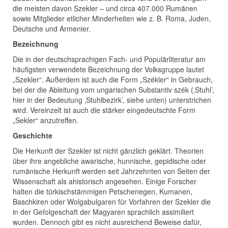
die meisten davon Szekler – und circa 407.000 Rumänen
sowie Mitglieder etlicher Minderheiten wie z. B. Roma, Juden,
Deutsche und Armenier.
Bezeichnung
Die in der deutschsprachigen Fach- und Populärliteratur am
häufigsten verwendete Bezeichnung der Volksgruppe lautet
„Szekler“. Außerdem ist auch die Form „Székler“ in Gebrauch,
bei der die Ableitung vom ungarischen Substantiv szék (‚Stuhl’,
hier in der Bedeutung ‚Stuhlbezirk’, siehe unten) unterstrichen
wird. Vereinzelt ist auch die stärker eingedeutschte Form
„Sekler“ anzutreffen.
Geschichte
Die Herkunft der Szekler ist nicht gänzlich geklärt. Theorien
über ihre angebliche awarische, hunnische, gepidische oder
rumänische Herkunft werden seit Jahrzehnten von Seiten der
Wissenschaft als ahistorisch angesehen. Einige Forscher
halten die türkischstämmigen Petschenegen, Kumanen,
Baschkiren oder Wolgabulgaren für Vorfahren der Szekler die
in der Gefolgeschaft der Magyaren sprachlich assimiliert
wurden. Dennoch gibt es nicht ausreichend Beweise dafür,