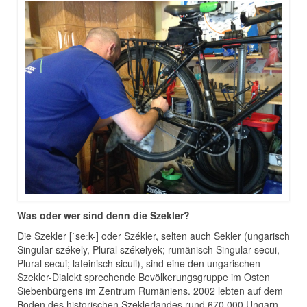
Was oder wer sind denn die Szekler?
Die Szekler [ˈseːk-] oder Székler, selten auch Sekler (ungarisch
Singular székely, Plural székelyek; rumänisch Singular secui,
Plural secui; lateinisch siculi), sind eine den ungarischen
Szekler-Dialekt sprechende Bevölkerungsgruppe im Osten
Siebenbürgens im Zentrum Rumäniens. 2002 lebten auf dem
Boden des historischen Szeklerlandes rund 670.000 Ungarn –