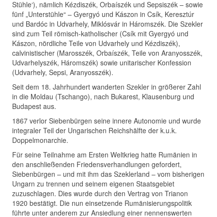
Stühle‘), nämlich Kézdiszék, Orbaíszék und Sepsiszék – sowie
fünf „Unterstühle“ – Gyergyó und Kászon in Csík, Keresztúr
und Bardóc in Udvarhely, Miklósvár in Háromszék. Die Szekler
sind zum Teil römisch-katholischer (Csík mit Gyergyó und
Kászon, nördliche Teile von Udvarhely und Kézdiszék),
calvinistischer (Marosszék, Orbaíszék, Teile von Aranyosszék,
Udvarhelyszék, Háromszék) sowie unitarischer Konfession
(Udvarhely, Sepsi, Aranyosszék).
Seit dem 18. Jahrhundert wanderten Szekler in größerer Zahl
in die Moldau (Tschango), nach Bukarest, Klausenburg und
Budapest aus.
1867 verlor Siebenbürgen seine innere Autonomie und wurde
integraler Teil der Ungarischen Reichshälfte der k.u.k.
Doppelmonarchie.
Für seine Teilnahme am Ersten Weltkrieg hatte Rumänien in
den anschließenden Friedensverhandlungen gefordert,
Siebenbürgen – und mit ihm das Szeklerland – vom bisherigen
Ungarn zu trennen und seinem eigenen Staatsgebiet
zuzuschlagen. Dies wurde durch den Vertrag von Trianon
1920 bestätigt. Die nun einsetzende Rumänisierungspolitik
führte unter anderem zur Ansiedlung einer nennenswerten