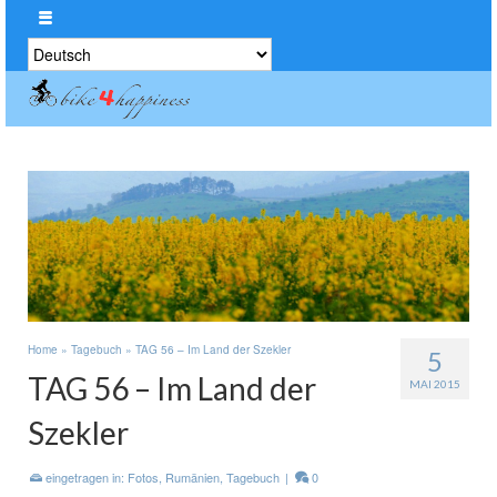
Sprache
auswählen
Home
»
Tagebuch
»
TAG 56 – Im Land der Szekler
5
TAG 56 – Im Land der
MAI 2015
Szekler
eingetragen in:
Fotos
,
Rumänien
,
Tagebuch
|
0