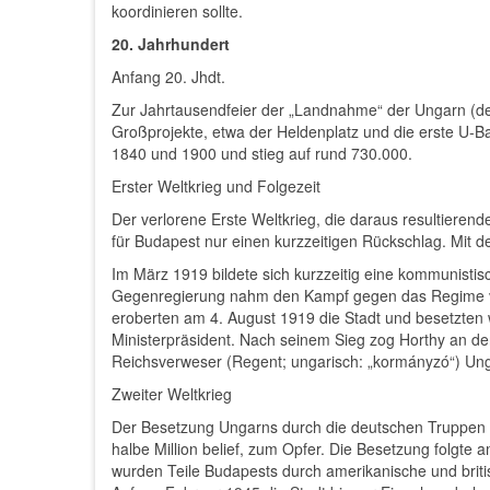
koordinieren sollte.
20. Jahrhundert
Anfang 20. Jhdt.
Zur Jahrtausendfeier der „Landnahme“ der Ungarn (d
Großprojekte, etwa der Heldenplatz und die erste U-B
1840 und 1900 und stieg auf rund 730.000.
Erster Weltkrieg und Folgezeit
Der verlorene Erste Weltkrieg, die daraus resultiere
für Budapest nur einen kurzzeitigen Rückschlag. Mit de
Im März 1919 bildete sich kurzzeitig eine kommunistis
Gegenregierung nahm den Kampf gegen das Regime von
eroberten am 4. August 1919 die Stadt und besetzten w
Ministerpräsident. Nach seinem Sieg zog Horthy an de
Reichsverweser (Regent; ungarisch: „kormányzó“) Ung
Zweiter Weltkrieg
Der Besetzung Ungarns durch die deutschen Truppen wä
halbe Million belief, zum Opfer. Die Besetzung folgt
wurden Teile Budapests durch amerikanische und britis