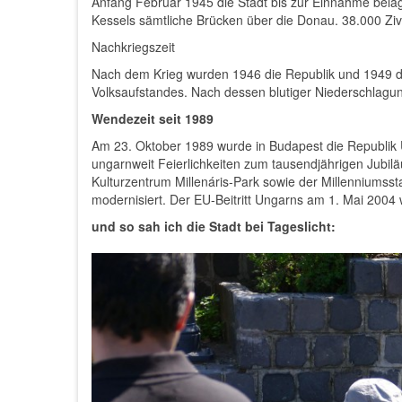
Anfang Februar 1945 die Stadt bis zur Einnahme bela
Kessels sämtliche Brücken über die Donau. 38.000 Zivi
Nachkriegszeit
Nach dem Krieg wurden 1946 die Republik und 1949 d
Volksaufstandes. Nach dessen blutiger Niederschlag
Wendezeit seit 1989
Am 23. Oktober 1989 wurde in Budapest die Republik 
ungarnweit Feierlichkeiten zum tausendjährigen Jubil
Kulturzentrum Millenáris-Park sowie der Millenniumss
modernisiert. Der EU-Beitritt Ungarns am 1. Mai 2004 
und so sah ich die Stadt bei Tageslicht: