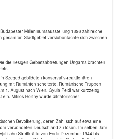
udapester Millenniumsausstellung 1896 zahlreiche
im gesamten Stadtgebiet versiebenfachte sich zwischen
wie die riesigen Gebietsabtretungen Ungarns brachten
iets.
 in Szeged gebildeten konservativ-reaktionären
rung mit Rumänien scheiterte. Rumänische Truppen
am 1. August nach Wien. Gyula Peidl war kurzzeitig
ein. Miklós Horthy wurde diktatorischer
dischen Bevölkerung, deren Zahl sich auf etwa eine
 vom verbündeten Deutschland zu lösen. Im selben Jahr
owjetische Streitkräfte von Ende Dezember 1944 bis