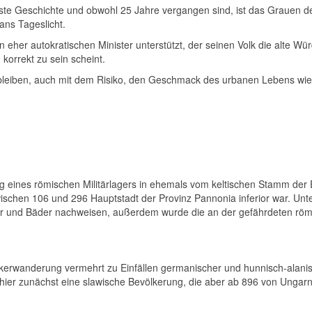
ste Geschichte und obwohl 25 Jahre vergangen sind, ist das Grauen de
ans Tageslicht.
n eher autokratischen Minister unterstützt, der seinen Volk die alte 
korrekt zu sein scheint.
 bleiben, auch mit dem Risiko, den Geschmack des urbanen Lebens wie
eines römischen Militärlagers in ehemals vom keltischen Stamm der E
chen 106 und 296 Hauptstadt der Provinz Pannonia inferior war. Unter
ater und Bäder nachweisen, außerdem wurde die an der gefährdeten rö
lkerwanderung vermehrt zu Einfällen germanischer und hunnisch-ala
er zunächst eine slawische Bevölkerung, die aber ab 896 von Ungarn, 