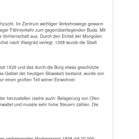
iehzucht. Im Zentrum wichtiger Verkehrswege gewann
n reger Fährverkehr zum gegenüberliegenden Buda. Mit
 Vorherrschaft aus. Durch den Einfall der Mongolen
chst nach Visegrád verlegt. 1308 wurde die Stadt
Pest 1526 und das durch die Burg etwas geschützte
as Gebiet der heutigen Slowakei) bestand, wurde von
r einen großen Teil seiner Einwohner.
er herzustellen (siehe auch: Belagerung von Ofen
erwaltet und musste sehr hohe Steuern zahlen. Die
 eines verheerenden Hochwassers 1838 mit 70.000