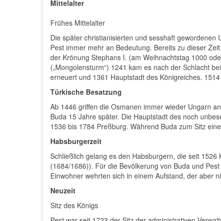
Mittelalter
Frühes Mittelalter
Die später christianisierten und sesshaft gewordene
Pest immer mehr an Bedeutung. Bereits zu dieser Zeit
der Krönung Stephans I. (am Weihnachtstag 1000 oder
(„Mongolensturm“) 1241 kam es nach der Schlacht bei 
erneuert und 1361 Hauptstadt des Königreiches. 1514 
Türkische Besatzung
Ab 1446 griffen die Osmanen immer wieder Ungarn an, 
Buda 15 Jahre später. Die Hauptstadt des noch unbes
1536 bis 1784 Preßburg. Während Buda zum Sitz eines
Habsburgerzeit
Schließlich gelang es den Habsburgern, die seit 152
(1684/1686)). Für die Bevölkerung von Buda und Pest 
Einwohner wehrten sich in einem Aufstand, der aber 
Neuzeit
Sitz des Königs
Pest war seit 1723 der Sitz der administrativen Verw