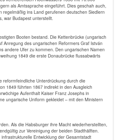
gern als Amtssprache eingeführt. Dies geschah auch,
 regelmäßig ins Land gerufenen deutschen Siedlern
, war Budapest unterstellt.
stigten Booten bestand. Die Kettenbrücke (ungarisch
auf Anregung des ungarischen Reformers Graf István
 ans andere Ufer zu kommen. Den ungarischen Namen
Einweihung 1849 die erste Donaubrücke flussabwärts
 reformfeindliche Unterdrückung durch die
on 1849 führten 1867 indirekt in den Ausgleich
rwöchige Aufenthalt Kaiser Franz Josephs in
ne ungarische Uniform gekleidet – mit den Ministern
n. Als die Habsburger ihre Macht wiederherstellten,
ndgültig zur Vereinigung der beiden Stadthälften.
 infrastrukturelle Entwicklung der Gesamtstadt