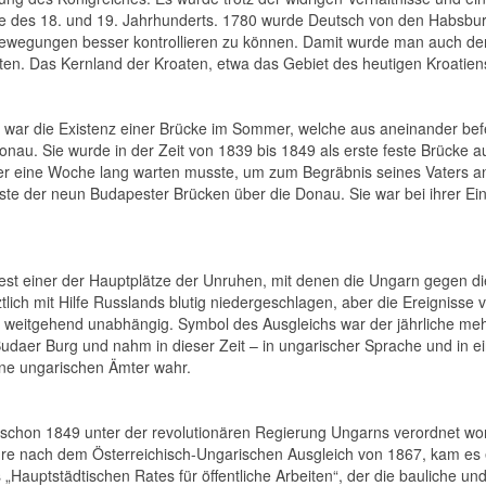
e des 18. und 19. Jahrhunderts. 1780 wurde Deutsch von den Habsbur
ewegungen besser kontrollieren zu können. Damit wurde man auch den
elten. Das Kernland der Kroaten, etwa das Gebiet des heutigen Kroatiens
war die Existenz einer Brücke im Sommer, welche aus aneinander befe
onau. Sie wurde in der Zeit von 1839 bis 1849 als erste feste Brücke 
 er eine Woche lang warten musste, um zum Begräbnis seines Vaters
nteste der neun Budapester Brücken über die Donau. Sie war bei ihrer 
t einer der Hauptplätze der Unruhen, mit denen die Ungarn gegen die
ich mit Hilfe Russlands blutig niedergeschlagen, aber die Ereignisse v
weitgehend unabhängig. Symbol des Ausgleichs war der jährliche meh
Budaer Burg und nahm in dieser Zeit – in ungarischer Sprache und in ei
ne ungarischen Ämter wahr.
on 1849 unter der revolutionären Regierung Ungarns verordnet worde
ahre nach dem Österreichisch-Ungarischen Ausgleich von 1867, kam es e
auptstädtischen Rates für öffentliche Arbeiten“, der die bauliche und