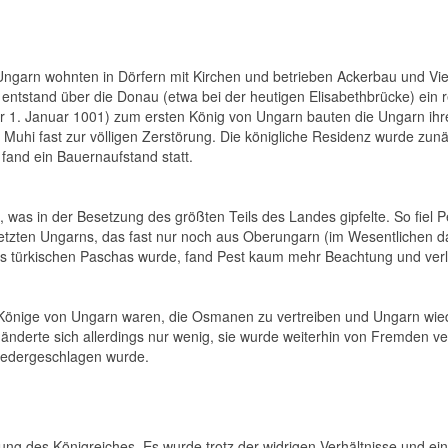
n Ungarn wohnten in Dörfern mit Kirchen und betrieben Ackerbau und V
 entstand über die Donau (etwa bei der heutigen Elisabethbrücke) ei
 1. Januar 1001) zum ersten König von Ungarn bauten die Ungarn ihre
Muhi fast zur völligen Zerstörung. Die königliche Residenz wurde zunä
fand ein Bauernaufstand statt.
was in der Besetzung des größten Teils des Landes gipfelte. So fiel 
etzten Ungarns, das fast nur noch aus Oberungarn (im Wesentlichen d
 türkischen Paschas wurde, fand Pest kaum mehr Beachtung und verlo
6 Könige von Ungarn waren, die Osmanen zu vertreiben und Ungarn wied
änderte sich allerdings nur wenig, sie wurde weiterhin von Fremden v
niedergeschlagen wurde.
altung des Königreiches. Es wurde trotz der widrigen Verhältnisse und