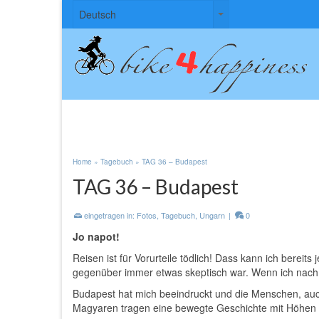
Sprache
Sprache
Deutsch
auswählen
auswählen
Home
»
Tagebuch
»
TAG 36 – Budapest
TAG 36 – Budapest
eingetragen in:
Fotos
,
Tagebuch
,
Ungarn
|
0
Jo napot!
Reisen ist für Vorurteile tödlich! Dass kann ich bereit
gegenüber immer etwas skeptisch war. Wenn ich nach G
Budapest hat mich beeindruckt und die Menschen, auc
Magyaren tragen eine bewegte Geschichte mit Höhen un