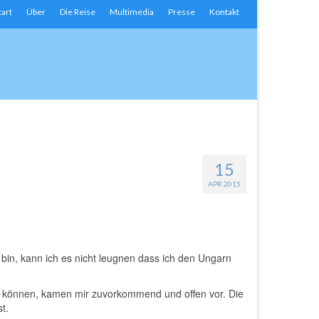
tart
Über
Die Reise
Multimedia
Presse
Kontakt
15
APR 2015
h bin, kann ich es nicht leugnen dass ich den Ungarn
n können, kamen mir zuvorkommend und offen vor. Die
t.