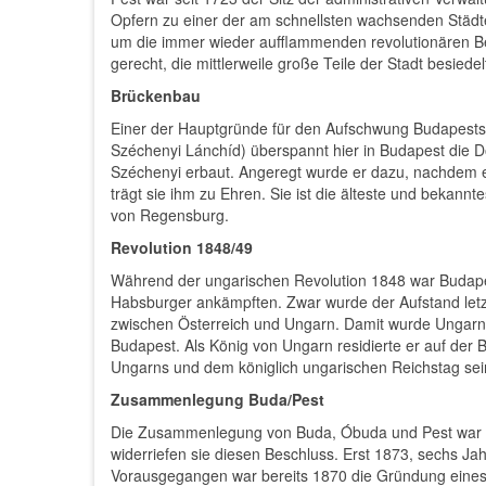
Opfern zu einer der am schnellsten wachsenden Städt
um die immer wieder aufflammenden revolutionären B
gerecht, die mittlerweile große Teile der Stadt besied
Brückenbau
Einer der Hauptgründe für den Aufschwung Budapests 
Széchenyi Lánchíd) überspannt hier in Budapest die D
Széchenyi erbaut. Angeregt wurde er dazu, nachdem
trägt sie ihm zu Ehren. Sie ist die älteste und bekan
von Regensburg.
Revolution 1848/49
Während der ungarischen Revolution 1848 war Budapes
Habsburger ankämpften. Zwar wurde der Aufstand letztl
zwischen Österreich und Ungarn. Damit wurde Ungarn 
Budapest. Als König von Ungarn residierte er auf der 
Ungarns und dem königlich ungarischen Reichstag sei
Zusammenlegung Buda/Pest
Die Zusammenlegung von Buda, Óbuda und Pest war sch
widerriefen sie diesen Beschluss. Erst 1873, sechs J
Vorausgegangen war bereits 1870 die Gründung eines „H