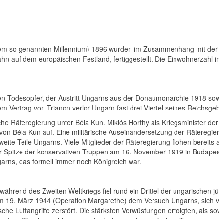
em so genannten Millennium) 1896 wurden im Zusammenhang mit der B
ahn auf dem europäischen Festland, fertiggestellt. Die Einwohnerzahl 
nden Todesopfer, der Austritt Ungarns aus der Donaumonarchie 1918 so
m Vertrag von Trianon verlor Ungarn fast drei Viertel seines Reichsgeb
che Räteregierung unter Béla Kun. Miklós Horthy als Kriegsminister der
 Béla Kun auf. Eine militärische Auseinandersetzung der Räteregie
eite Teile Ungarns. Viele Mitglieder der Räteregierung flohen bereits 
r Spitze der konservativen Truppen am 16. November 1919 in Budapest 
arns, das formell immer noch Königreich war.
hrend des Zweiten Weltkriegs fiel rund ein Drittel der ungarischen jü
e am 19. März 1944 (Operation Margarethe) dem Versuch Ungarns, sich
che Luftangriffe zerstört. Die stärksten Verwüstungen erfolgten, als s