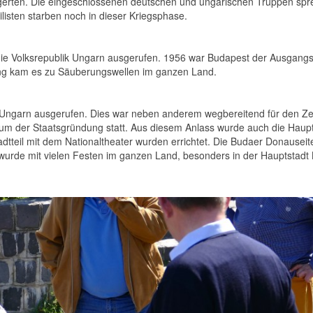
gerten. Die eingeschlossenen deutschen und ungarischen Truppen spre
listen starben noch in dieser Kriegsphase.
ie Volksrepublik Ungarn ausgerufen. 1956 war Budapest der Ausgangs
ung kam es zu Säuberungswellen im ganzen Land.
Ungarn ausgerufen. Dies war neben anderem wegbereitend für den Zer
äum der Staatsgründung statt. Aus diesem Anlass wurde auch die Haup
tadtteil mit dem Nationaltheater wurden errichtet. Die Budaer Donause
wurde mit vielen Festen im ganzen Land, besonders in der Hauptstadt 