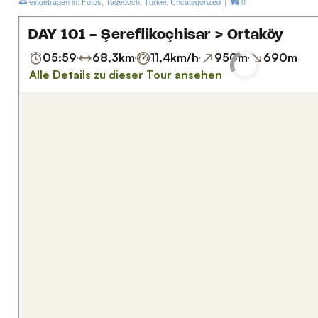
eingetragen in:
Fotos
,
Tagebuch
,
Türkei
,
Uncategorized
|
0