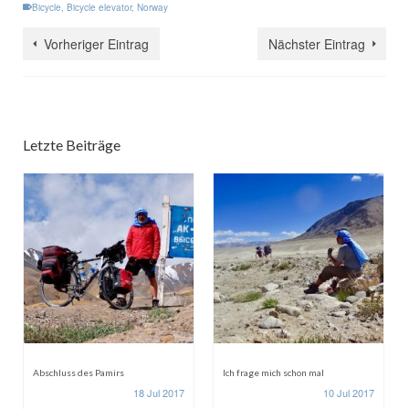
Bicycle
,
Bicycle elevator
,
Norway
Vorheriger Eintrag
Nächster Eintrag
Letzte Beiträge
Abschluss des Pamirs
Ich frage mich schon mal
18 Jul 2017
10 Jul 2017