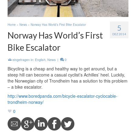
Home
»
News
»
Norway Has World’s First Bike Escalator
5
Norway Has World’s First
DEZ 2014
Bike Escalator
eingetragen in:
English
,
News
|
0
Bicycling is a cheap and healthy way to get around, but a
steep hill can become a casual cyclist’s Achilles’ heel. Luckily,
the Norwegian city of Trondheim has a solution to this problem
– a bike escalator.
http://www.boredpanda.com/bicycle-escalator-cyclocable-
trondheim-norway/
0