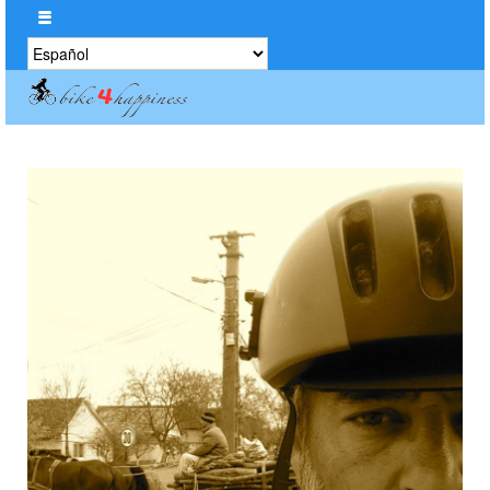
Elegir
un
idioma