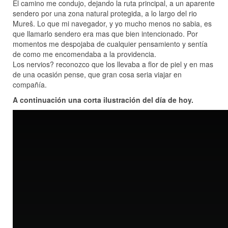
El camino me condujo, dejando la ruta principal, a un aparente
sendero por una zona natural protegida, a lo largo del rio
Mureš. Lo que mi navegador, y yo mucho menos no sabia, es
que llamarlo sendero era mas que bien intencionado. Por
momentos me despojaba de cualquier pensamiento y sentía
de como me encomendaba a la providencia.
Los nervios? reconozco que los llevaba a flor de piel y en mas
de una ocasión pense, que gran cosa seria viajar en
compañía.
A continuación una corta ilustración del día de hoy.