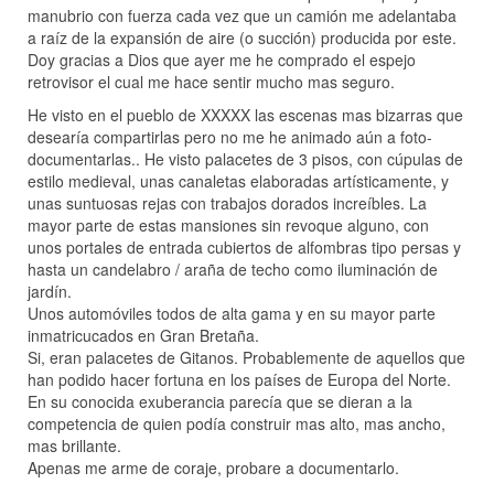
manubrio con fuerza cada vez que un camión me adelantaba
a raíz de la expansión de aire (o succión) producida por este.
Doy gracias a Dios que ayer me he comprado el espejo
retrovisor el cual me hace sentir mucho mas seguro.
He visto en el pueblo de XXXXX las escenas mas bizarras que
desearía compartirlas pero no me he animado aún a foto-
documentarlas.. He visto palacetes de 3 pisos, con cúpulas de
estilo medieval, unas canaletas elaboradas artísticamente, y
unas suntuosas rejas con trabajos dorados increíbles. La
mayor parte de estas mansiones sin revoque alguno, con
unos portales de entrada cubiertos de alfombras tipo persas y
hasta un candelabro / araña de techo como iluminación de
jardín.
Unos automóviles todos de alta gama y en su mayor parte
inmatricucados en Gran Bretaña.
Si, eran palacetes de Gitanos. Probablemente de aquellos que
han podido hacer fortuna en los países de Europa del Norte.
En su conocida exuberancia parecía que se dieran a la
competencia de quien podía construir mas alto, mas ancho,
mas brillante.
Apenas me arme de coraje, probare a documentarlo.