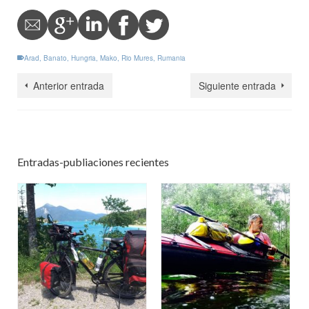
Arad
,
Banato
,
Hungria
,
Mako
,
Rio Mures
,
Rumania
Anterior entrada
Siguiente entrada
Entradas-publiaciones recientes