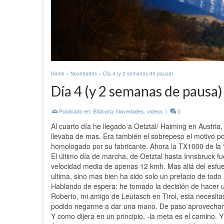
Home
»
Novedades
»
Día 4 (y 2 semanas de pausa)
Día 4 (y 2 semanas de pausa)
Publicado en:
Bitácora
,
Novedades
,
videos
|
0
Al cuarto día he llegado a Oetztal/ Haiming en Austri
llevaba de mas. Era también el sobrepeso el motivo p
homologado por su fabricante. Ahora la TX1000 de la 
El último día de marcha, de Oetztal hasta Innsbruck f
velocidad media de apenas 12 kmh. Mas allá del esfuerz
ultima, sino mas bien ha sido solo un prefacio de tod
Hablando de espera: he tomado la decisión de hacer 
Roberto, mi amigo de Leutasch en Tirol, esta necesit
podido negarme a dar una mano. De paso aprovechare p
Y como dijera en un principio, -la meta es el camino. Y