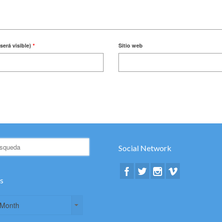
será visible)
*
Sitio web
Social Network
s
s
s
 Month