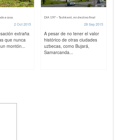
do a casa.
DIA 197 – Tashkent, mi destino final
DIA 196 – Un día
2 Oct 2015
28 Sep 2015
nsación extraña
A pesar de no tener el valor
El inglés q
as que nunca
histórico de otras ciudades
cortado pero
 un montón...
uzbecas, como Bujará,
fluido para
Samarcanda...
compartir un