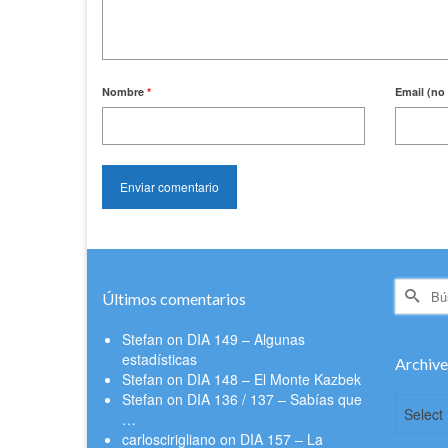
Nombre
*
Email (no 
Buscar
Últimos comentarios
por:
Stefan
on
DIA 149 – Algunas
estadísticas
Archive
Stefan
on
DIA 148 – El Monte Kazbek
Stefan
on
DIA 136 / 137 – Sabías que
Archive
Archive
Select
…
carloscirigliano
on
DIA 157 – La