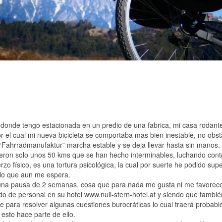
a, donde tengo estacionada en un predio de una fabrica, mi casa rodant
or el cual mi nueva bicicleta se comportaba mas bien inestable, no ob
“Fahrradmanufaktur” marcha estable y se deja llevar hasta sin manos.
ueron solo unos 50 kms que se han hecho interminables, luchando contr
o físico, es una tortura psicológica, la cual por suerte he podido supe
o lo que aun me espera.
una pausa de 2 semanas, cosa que para nada me gusta ni me favorece, 
ado de personal en su hotel www.null-stern-hotel.at y siendo que tam
ara resolver algunas cuestiones burocráticas lo cual traerá probable
 esto hace parte de ello.