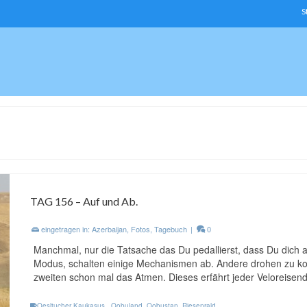
S
TAG 156 – Auf und Ab.
eingetragen in:
Azerbaijan
,
Fotos
,
Tagebuch
|
0
Manchmal, nur die Tatsache das Du pedallierst, dass Du dich an
Modus, schalten einige Mechanismen ab. Andere drohen zu kol
zweiten schon mal das Atmen. Dieses erfährt jeder Veloreise
Oesltucher Kaukasus.
,
Qobuland
,
Qobustan
,
Riesenrald