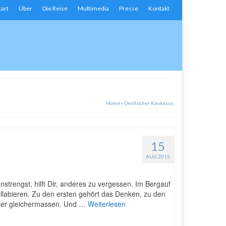
tart
Über
Die Reise
Multimedia
Presse
Kontakt
Home
»
Oesltucher Kaukasus.
15
AUG 2015
strengst, hilft Dir, anderes zu vergessen. Im Bergauf
labieren. Zu den ersten gehört das Denken, zu den
nder gleichermassen. Und …
Weiterlesen