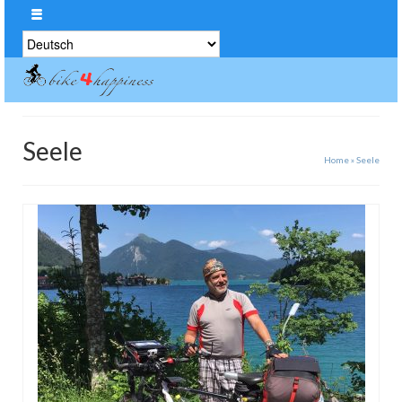
Sprache
auswählen
Seele
Home
»
Seele