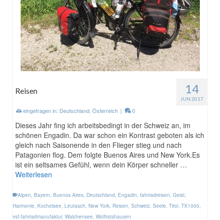
14
Reisen
JUN 2017
eingetragen in:
Deutschland
,
Österreich
|
0
Dieses Jahr fing ich arbeitsbedingt in der Schweiz an, im
schönen Engadin. Da war schon ein Kontrast geboten als ich
gleich nach Saisonende in den Flieger stieg und nach
Patagonien flog. Dem folgte Buenos Aires und New York.Es
ist ein seltsames Gefühl, wenn dein Körper schneller …
Weiterlesen
Alpen
,
Bayern
,
Buenos Aires
,
Deutschland
,
Engadin
,
fahrradreisen
,
Geist
,
Harmonie
,
Kochelsee
,
Leutasch
,
New York
,
Reisen
,
Schweiz
,
Seele
,
Tirol
,
TX1000
,
vsf-fahrradmanufaktur
,
Walchensee
,
Wolfratshausen