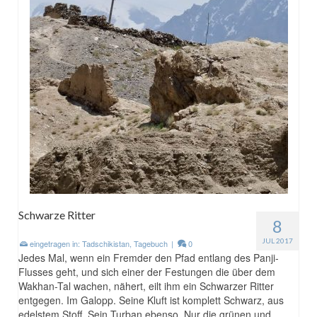
Schwarze Ritter
8
JUL 2017
eingetragen in:
Tadschikistan
,
Tagebuch
|
0
Jedes Mal, wenn ein Fremder den Pfad entlang des Panji-
Flusses geht, und sich einer der Festungen die über dem
Wakhan-Tal wachen, nähert, eilt ihm ein Schwarzer Ritter
entgegen. Im Galopp. Seine Kluft ist komplett Schwarz, aus
edelstem Stoff. Sein Turban ebenso. Nur die grünen und