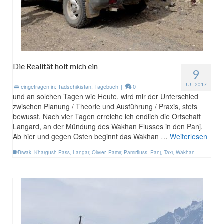
Die Realität holt mich ein
9
JUL 2017
eingetragen in:
Tadschikistan
,
Tagebuch
|
0
und an solchen Tagen wie Heute, wird mir der Unterschied
zwischen Planung / Theorie und Ausführung / Praxis, stets
bewusst. Nach vier Tagen erreiche ich endlich die Ortschaft
Langard, an der Mündung des Wakhan Flusses in den Panj.
Ab hier und gegen Osten beginnt das Wakhan …
Weiterlesen
Biwak
,
Khargush Pass
,
Langar
,
Olivier
,
Pamir
,
Pamirfluss
,
Panj
,
Taxi
,
Wakhan