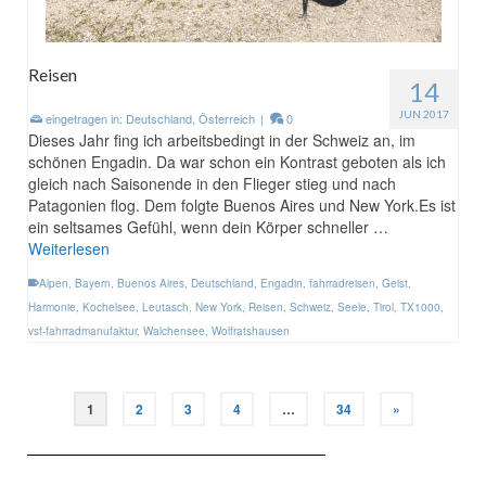
Reisen
14
JUN 2017
eingetragen in:
Deutschland
,
Österreich
|
0
Dieses Jahr fing ich arbeitsbedingt in der Schweiz an, im
schönen Engadin. Da war schon ein Kontrast geboten als ich
gleich nach Saisonende in den Flieger stieg und nach
Patagonien flog. Dem folgte Buenos Aires und New York.Es ist
ein seltsames Gefühl, wenn dein Körper schneller …
Weiterlesen
Alpen
,
Bayern
,
Buenos Aires
,
Deutschland
,
Engadin
,
fahrradreisen
,
Geist
,
Harmonie
,
Kochelsee
,
Leutasch
,
New York
,
Reisen
,
Schweiz
,
Seele
,
Tirol
,
TX1000
,
vsf-fahrradmanufaktur
,
Walchensee
,
Wolfratshausen
1
2
3
4
…
34
»