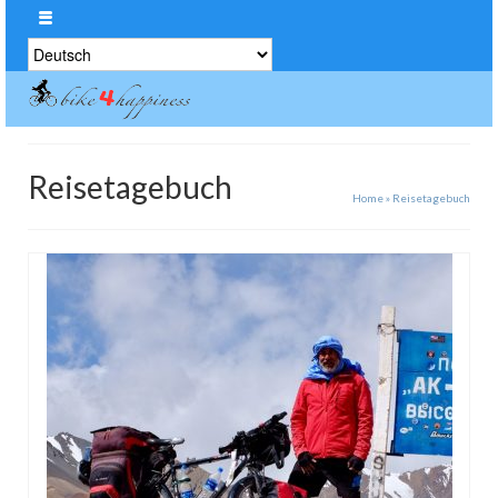
Sprache
auswählen
Reisetagebuch
Home
»
Reisetagebuch