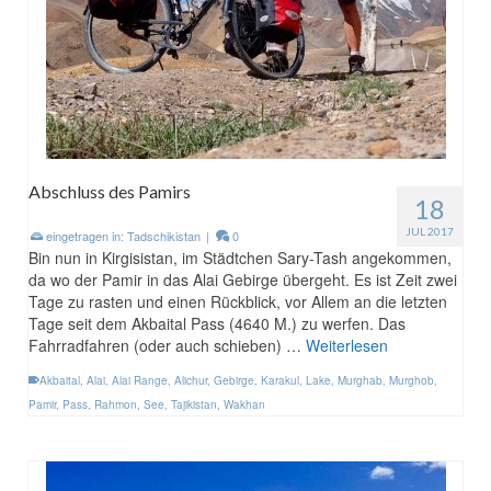
Abschluss des Pamirs
18
JUL 2017
eingetragen in:
Tadschikistan
|
0
Bin nun in Kirgisistan, im Städtchen Sary-Tash angekommen,
da wo der Pamir in das Alai Gebirge übergeht. Es ist Zeit zwei
Tage zu rasten und einen Rückblick, vor Allem an die letzten
Tage seit dem Akbaital Pass (4640 M.) zu werfen. Das
Fahrradfahren (oder auch schieben) …
Weiterlesen
Akbaital
,
Alai
,
Alai Range
,
Alichur
,
Gebirge
,
Karakul
,
Lake
,
Murghab
,
Murghob
,
Pamir
,
Pass
,
Rahmon
,
See
,
Tajikistan
,
Wakhan