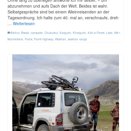
Ohne lang zu überlegen antworte ich mir selber, – um
abzunehmen und aufs Dach der Welt. Beides ist wahr.
Selbstgespräche sind bei einem Alleinreisenden an der
Tagesordnung. Ich halte zum 40. mal an, verschnaufe, dreh
…
Weiterlesen
Alichur
,
Biwak
,
campsite
,
Chukurkul
,
Kargush
,
Khargush
,
Koh-e-Pamir
,
Lake
,
M41
,
Murmeltiere
,
Pamir
,
Pamir highway
,
Wakhan
,
wakhan range