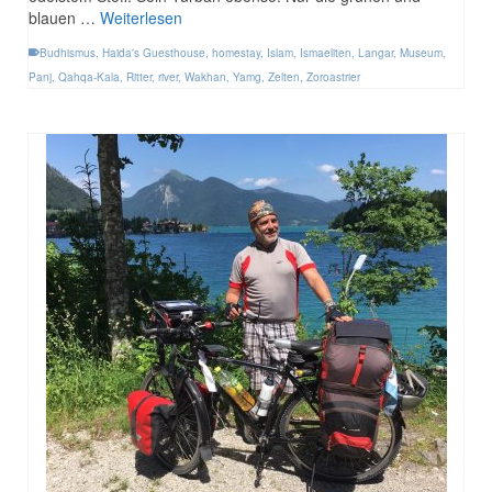
blauen …
Weiterlesen
Budhismus
,
Haida's Guesthouse
,
homestay
,
Islam
,
Ismaeliten
,
Langar
,
Museum
,
Panj
,
Qahqa-Kala
,
Ritter
,
river
,
Wakhan
,
Yamg
,
Zelten
,
Zoroastrier